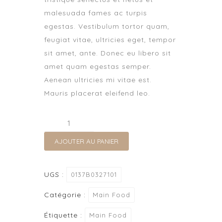
malesuada fames ac turpis
egestas. Vestibulum tortor quam,
feugiat vitae, ultricies eget, tempor
sit amet, ante. Donec eu libero sit
amet quam egestas semper.
Aenean ultricies mi vitae est.
Mauris placerat eleifend leo.
quantité
de
AJOUTER AU PANIER
Barbecue
with
Orange
UGS :
0137B0327101
Catégorie :
Main Food
Étiquette :
Main Food