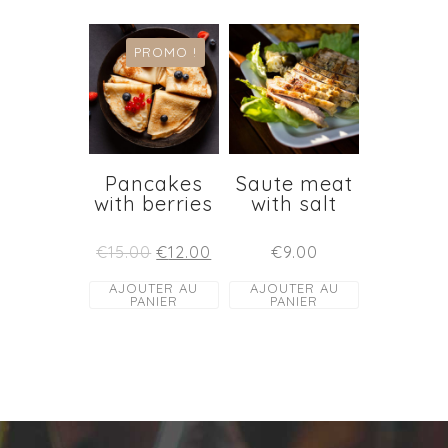
PROMO !
Pancakes
Saute meat
with berries
with salt
€
15.00
€
12.00
€
9.00
AJOUTER AU
AJOUTER AU
PANIER
PANIER