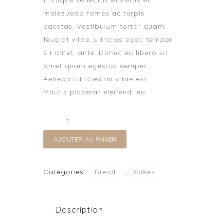
malesuada fames ac turpis
egestas. Vestibulum tortor quam,
feugiat vitae, ultricies eget, tempor
sit amet, ante. Donec eu libero sit
amet quam egestas semper.
Aenean ultricies mi vitae est.
Mauris placerat eleifend leo.
quantité
de
AJOUTER AU PANIER
Bread
food
salad
Catégories :
,
Bread
Cakes
sandwich
Description