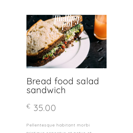
Bread food salad
sandwich
35.00
€
Pellentesque habitant morbi
tristique senectus et netus et