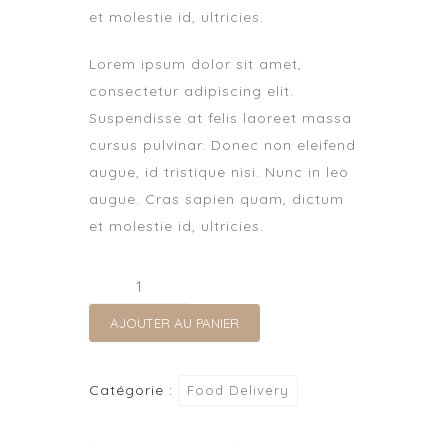
et molestie id, ultricies.
Lorem ipsum dolor sit amet,
consectetur adipiscing elit.
Suspendisse at felis laoreet massa
cursus pulvinar. Donec non eleifend
augue, id tristique nisi. Nunc in leo
augue. Cras sapien quam, dictum
et molestie id, ultricies.
quantité
de
AJOUTER AU PANIER
Eggs
with
Ham
Catégorie :
Food Delivery