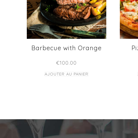
Barbecue with Orange
P
€
100.00
AJOUTER AU PANIER