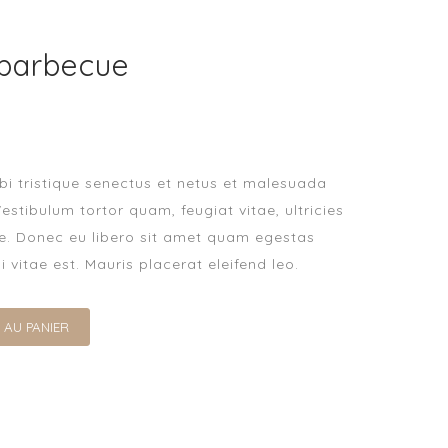
CONTACT
barbecue
bi tristique senectus et netus et malesuada
estibulum tortor quam, feugiat vitae, ultricies
te. Donec eu libero sit amet quam egestas
 vitae est. Mauris placerat eleifend leo.
 AU PANIER