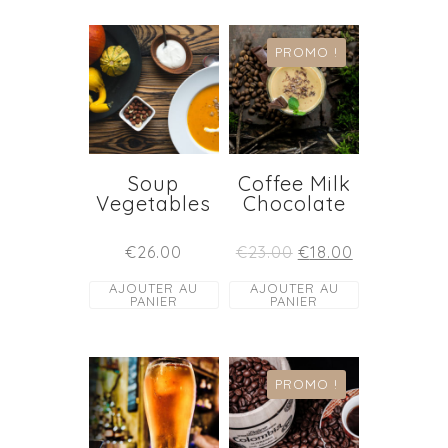
PROMO !
Soup
Coffee Milk
Vegetables
Chocolate
€
26.00
€
23.00
€
18.00
AJOUTER AU
AJOUTER AU
PANIER
PANIER
PROMO !