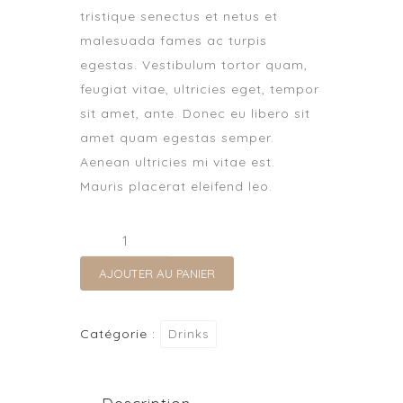
tristique senectus et netus et
malesuada fames ac turpis
egestas. Vestibulum tortor quam,
feugiat vitae, ultricies eget, tempor
sit amet, ante. Donec eu libero sit
amet quam egestas semper.
Aenean ultricies mi vitae est.
Mauris placerat eleifend leo.
quantité
de
AJOUTER AU PANIER
Frozen
Coffee
Drinks
Catégorie :
Drinks